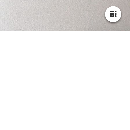
Gästebuch
1 Eintrag
Ins Gästebuch eintragen
Thomas und Andrea Uschpelkat
26.10.2025
14:59:57
Wir waren zu Gast im Oktober 2025.
Wir fühlten uns von Anfang an wie zu Hause.