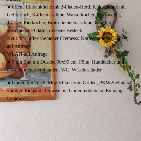
►offene Einbauküche mit 2-Platten-Herd, Kühlschrank mit
Gefrierfach, Kaffeemaschine, Wasserkocher, Mikrowelle,
Toaster, Eierkocher, Brotschneidemaschine, Geschirr,
verschiedene Gläser, diverses Besteck
Neu! für Kaffee-Genießer Cremesso-Kaffeeautomat (Kapsel)-
auf Anfrage
WLAN-auf Anfrage
►7 qm Bad mit Dusche 90x90 cm, Föhn, Handtücher und
Duschvorleger vorhanden, WC, Wäscheständer
►Garten mit Teich, Möglichkeit zum Grillen, PKW-Stellplatz
vor dem Eingang, Terrasse mit Gartenmöbeln am Eingang,
Liegewiese