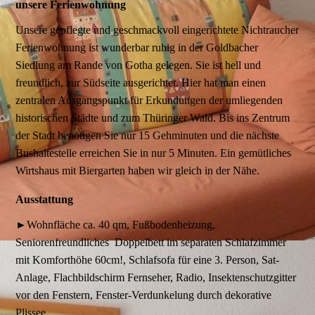
unsere Ferienwohnung
Unsere gepflegte und geschmackvoll eingerichtete Nichtraucher
Ferienwohnung ist wunderbar ruhig in der Goldbacher
Siedlung am Rande von Gotha gelegen. Sie ist hell und
freundlich, zur Südseite ausgerichtet. Hier hat man einen
zentralen Ausgangspunkt für Erkundungen der umliegenden
historischen Städte und zum Thüringer Wald. Bis ins Zentrum
der Stadt benötigen Sie nur 15 Gehminuten und die nächste
Bushaltestelle erreichen Sie in nur 5 Minuten. Ein gemütliches
Wirtshaus mit Biergarten haben wir gleich in der Nähe.
Ausstattung
►Wohnfläche ca. 40 qm, Fußbodenheizung,
Seniorenfreundliches Doppelbett im separaten Schlafzimmer
mit Komforthöhe 60cm!, Schlafsofa für eine 3. Person, Sat-
Anlage, Flachbildschirm Fernseher, Radio, Insektenschutzgitter
vor den Fenstern, Fenster-Verdunkelung durch dekorative
Plissee