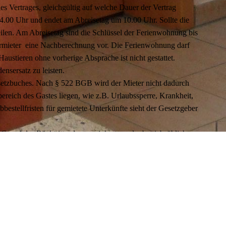
es Vertrages, gleichgültig auf welche Dauer der Vertrag
 14.00 Uhr und endet am Abreisetag um 10.00 Uhr. Sollte die
eilen. Am Abreisetag sind die Schlüssel der Ferienwohnung bis
Vermieter eine Nachberechnung vor. Die Ferienwohnung darf
stieren ohne vorherige Absprache ist nicht gestattet.
ensersatz zu leisten.
setzbuches. Nach § 522 BGB wird der Mieter nicht dadurch
ereich des Gastes liegen, wie z.B. Urlaubssperre, Krankheit,
Abbestellfristen für gemietete Unterkünfte sieht der Gesetzgeber
 Grund des Rücktritts, den vereinbarten oder betriebsüblichen
rungsgebühr