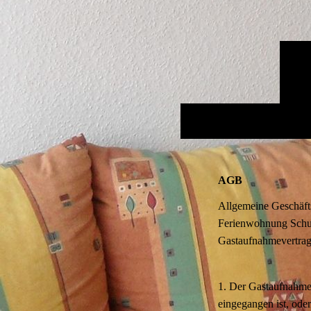
AGB
Allgemeine Geschäf
Ferienwohnung Schus
Gastaufnahmevertra
1. Der Gastaufnahmev
eingegangen ist, ode