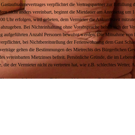
 Gastaufnahmevertrages verpflichtet die Vertragspartner zur Erfüllung d
ofern nicht anders vereinbart, beginnt die Mietdauer am Anreisetag um
8.00 Uhr erfolgen, wird gebeten, dem Vermieter die Ankunftszeit mitzut
r abzugeben. Bei Nichteinhaltung ohne Vorabsprache behält sich der 
ag aufgeführten Anzahl Personen bewohnt werden. Die Mitnahme von Hau
verpflichtet, bei Nichtbereitstellung der Ferienwohnung dem Gast Schad
verträge gelten die Bestimmungen des Mietrechts des Bürgerlichen Ge
des vereinbarten Mietzinses befreit. Persönliche Gründe, die im Lebensb
, die der Vermieter nicht zu vertreten hat, wie z.B. schlechtes Wetter, 
 Vertrag zurück, ist er verpflichtet, unabhängig vom Zeitpunkt und vom
rung bis 30 Tage vor Reiseantritt !
e vor Reiseantritt 50% Stornie
htanreise ist der volle Preis zu zahlen