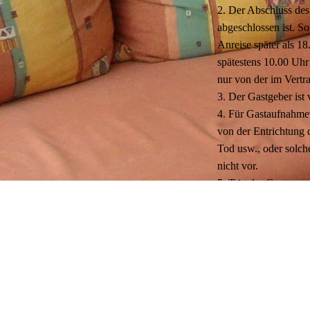
2. Der Abschluss des
abgeschlossen ist. S
Anreise später als 1
spätestens 10.00 Uh
nur von der im Vertr
3. Der Gastgeber ist 
4. Für Gastaufnahme
von der Entrichtung 
Tod usw., oder solche
nicht vor.
5. Tritt der Gast vom
Preis zu zahlen.
*Kostenlose Stornie
14-7 Tag
0-7 Tage oder bei Nic